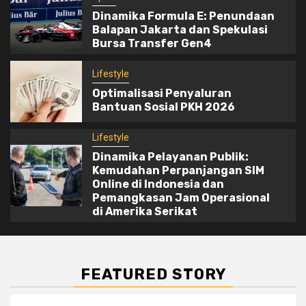
Dinamika Formula E: Penundaan
Lifestyle
Balapan Jakarta dan Spekulasi
Dinamika Pelayanan Publik: Kemudahan
Bursa Transfer Gen4
5
Perpanjangan SIM Online di Indonesia
dan Pemangkasan Jam Operasional di
Lifestyle
Amerika Serikat
Optimalisasi Penyaluran
Bantuan Sosial PKH 2026
Lifestyle
Dinamika Pelayanan Publik:
Kemudahan Perpanjangan SIM
Online di Indonesia dan
Pemangkasan Jam Operasional
di Amerika Serikat
FEATURED STORY