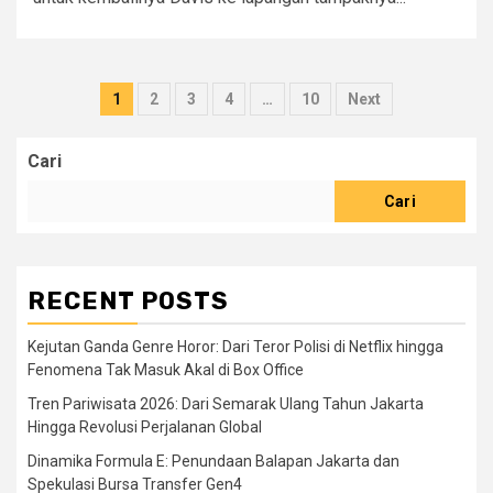
Paginasi
1
2
3
4
…
10
Next
pos
Cari
Cari
RECENT POSTS
Kejutan Ganda Genre Horor: Dari Teror Polisi di Netflix hingga
Fenomena Tak Masuk Akal di Box Office
Tren Pariwisata 2026: Dari Semarak Ulang Tahun Jakarta
Hingga Revolusi Perjalanan Global
Dinamika Formula E: Penundaan Balapan Jakarta dan
Spekulasi Bursa Transfer Gen4