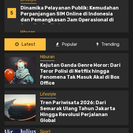
Amerika Serikat
Hiburan
Kejutan Ganda Genre Horor: Dari Teror
1
Polisi di Netflix hingga Fenomena Tak
Masuk Akal di Box Office
Lifestyle
Latest
Popular
Trending
Tren Pariwisata 2026: Dari Semarak
2
Hiburan
Ulang Tahun Jakarta Hingga Revolusi
Perjalanan Global
Kejutan Ganda Genre Horor: Dari
Teror Polisi di Netflix hingga
Sport
Fenomena Tak Masuk Akal di Box
Office
Dinamika Formula E: Penundaan Balapan
3
Jakarta dan Spekulasi Bursa Transfer
Lifestyle
Gen4
Tren Pariwisata 2026: Dari
Semarak Ulang Tahun Jakarta
Lifestyle
Hingga Revolusi Perjalanan
4
Optimalisasi Penyaluran Bantuan Sosial
Global
PKH 2026
Sport