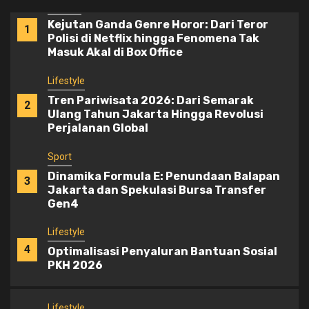
Masuk Akal di Box Office
Lifestyle
Tren Pariwisata 2026: Dari Semarak
2
Ulang Tahun Jakarta Hingga Revolusi
Perjalanan Global
Sport
Dinamika Formula E: Penundaan Balapan
3
Jakarta dan Spekulasi Bursa Transfer
Gen4
Lifestyle
4
Optimalisasi Penyaluran Bantuan Sosial
PKH 2026
Lifestyle
Dinamika Pelayanan Publik: Kemudahan
5
Perpanjangan SIM Online di Indonesia
dan Pemangkasan Jam Operasional di