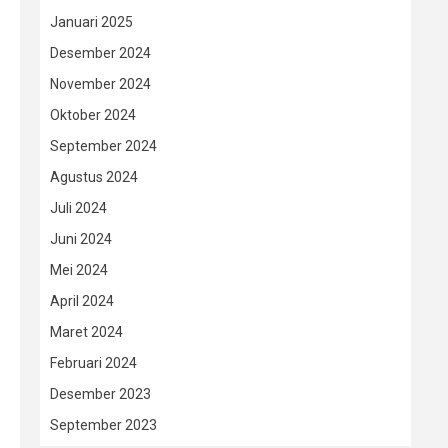
Januari 2025
Desember 2024
November 2024
Oktober 2024
September 2024
Agustus 2024
Juli 2024
Juni 2024
Mei 2024
April 2024
Maret 2024
Februari 2024
Desember 2023
September 2023