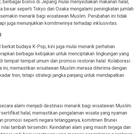
, berbagai bisnis di Jepang mulai menyediakan makanan halal,
ota besar seperti Tokyo dan Osaka mengalami peningkatan jumlah
ng semakin menarik bagi wisatawan Muslim. Perubahan ini tidak
api juga menunjukkan komitmennya terhadap inklusivitas.
l
 berkat budaya K-Pop, kini juga mulai menarik perhatian
rapkan berbagai kebijakan untuk menciptakan lingkungan yang
di tempat-tempat umum dan promosi restoran halal. Kolaborasi
a ini, memastikan wisatawan Muslim merasa diterima dengan
adar tren, tetapi strategi jangka panjang untuk mendapatkan
secara alami menjadi destinasi menarik bagi wisatawan Muslim.
ersertifikat halal, memastikan pengalaman wisata yang nyaman
n promosi seperti negara tetangganya, komitmen Brunei
 nilai tambah tersendiri. Keindahan alam yang masih terjaga dan