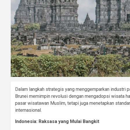
Dalam langkah strategis yang menggemparkan industri par
Brunei memimpin revolusi dengan mengadopsi wisata hal
pasar wisatawan Muslim, tetapi juga menetapkan standar
internasional.
Indonesia: Raksasa yang Mulai Bangkit