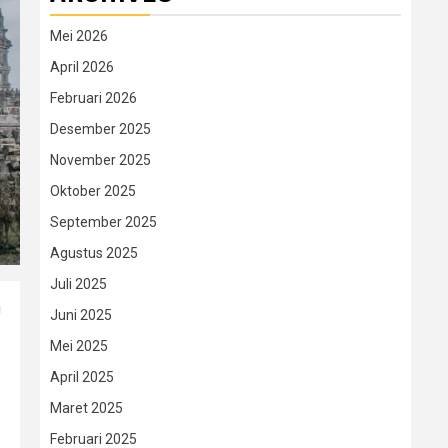
Mei 2026
April 2026
Februari 2026
Desember 2025
November 2025
Oktober 2025
September 2025
Agustus 2025
Juli 2025
n
Juni 2025
Mei 2025
April 2025
Maret 2025
Februari 2025