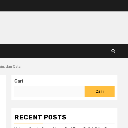
in, dan Qatar
Cari
Cari
RECENT POSTS