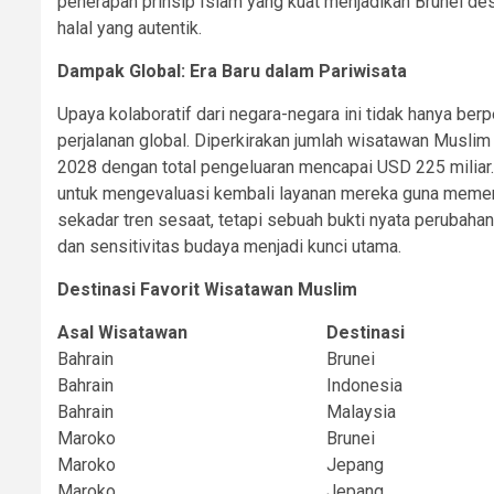
penerapan prinsip Islam yang kuat menjadikan Brunei de
halal yang autentik.
Dampak Global: Era Baru dalam Pariwisata
Upaya kolaboratif dari negara-negara ini tidak hanya ber
perjalanan global. Diperkirakan jumlah wisatawan Muslim
2028 dengan total pengeluaran mencapai USD 225 miliar
untuk mengevaluasi kembali layanan mereka guna memenu
sekadar tren sesaat, tetapi sebuah bukti nyata perubahan 
dan sensitivitas budaya menjadi kunci utama.
Destinasi Favorit Wisatawan Muslim
Asal Wisatawan
Destinasi
Bahrain
Brunei
Bahrain
Indonesia
Bahrain
Malaysia
Maroko
Brunei
Maroko
Jepang
Maroko
Jepang