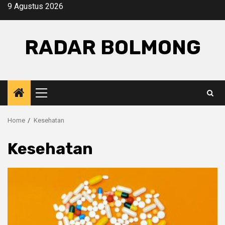
Skip
9 Agustus 2026
to
content
RADAR BOLMONG
Primary
Menu
Home
Kesehatan
Kesehatan