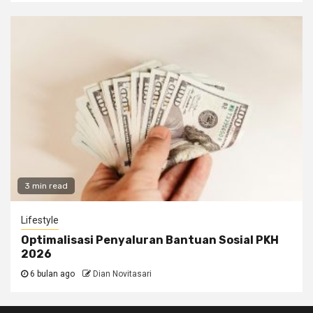
3 min read
Lifestyle
Optimalisasi Penyaluran Bantuan Sosial PKH
2026
6 bulan ago
Dian Novitasari