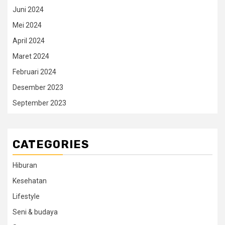
Juni 2024
Mei 2024
April 2024
Maret 2024
Februari 2024
Desember 2023
September 2023
CATEGORIES
Hiburan
Kesehatan
Lifestyle
Seni & budaya