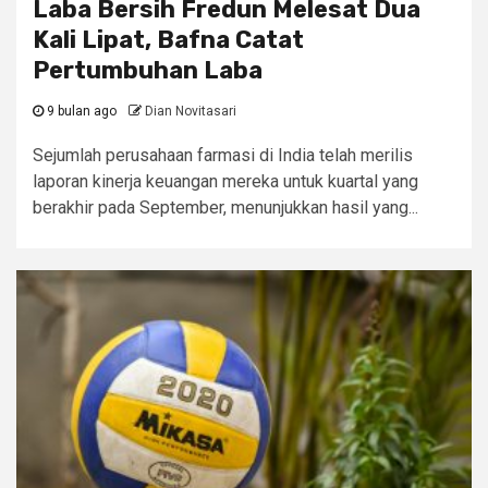
Laba Bersih Fredun Melesat Dua
Kali Lipat, Bafna Catat
Pertumbuhan Laba
9 bulan ago
Dian Novitasari
Sejumlah perusahaan farmasi di India telah merilis
laporan kinerja keuangan mereka untuk kuartal yang
berakhir pada September, menunjukkan hasil yang...