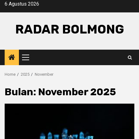
Skip
6 Agustus 2026
to
content
RADAR BOLMONG
Primary
Menu
Home
2025
November
Bulan:
November 2025