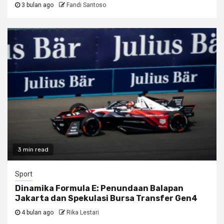
3 bulan ago
Fandi Santoso
3 min read
Sport
Dinamika Formula E: Penundaan Balapan
Jakarta dan Spekulasi Bursa Transfer Gen4
4 bulan ago
Rika Lestari