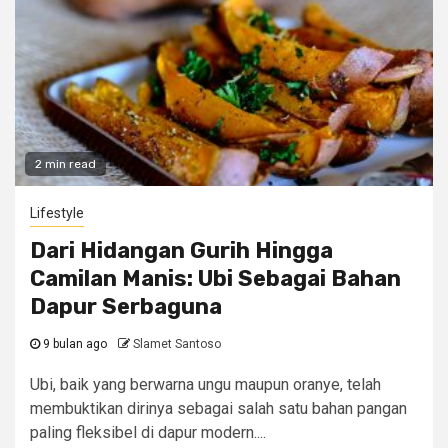
2 min read
Lifestyle
Dari Hidangan Gurih Hingga
Camilan Manis: Ubi Sebagai Bahan
Dapur Serbaguna
9 bulan ago
Slamet Santoso
Ubi, baik yang berwarna ungu maupun oranye, telah
membuktikan dirinya sebagai salah satu bahan pangan
paling fleksibel di dapur modern....