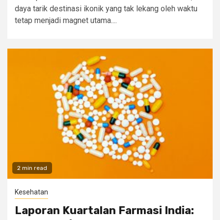
daya tarik destinasi ikonik yang tak lekang oleh waktu
tetap menjadi magnet utama....
2 min read
Kesehatan
Laporan Kuartalan Farmasi India: