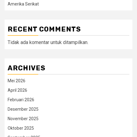
Amerika Serikat
RECENT COMMENTS
Tidak ada komentar untuk ditampilkan.
ARCHIVES
Mei 2026
April 2026
Februari 2026
Desember 2025
November 2025
Oktober 2025