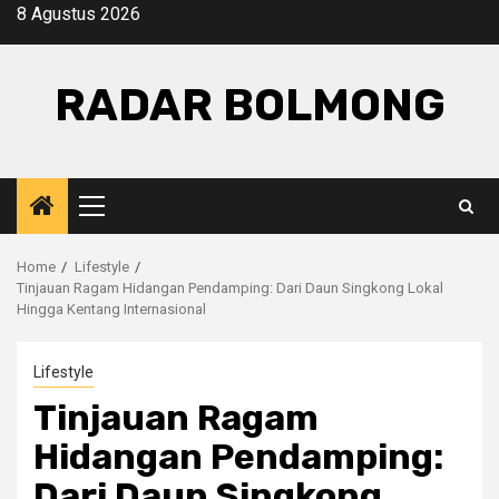
Skip
8 Agustus 2026
to
content
RADAR BOLMONG
Primary
Menu
Home
Lifestyle
Tinjauan Ragam Hidangan Pendamping: Dari Daun Singkong Lokal
Hingga Kentang Internasional
Lifestyle
Tinjauan Ragam
Hidangan Pendamping:
Dari Daun Singkong