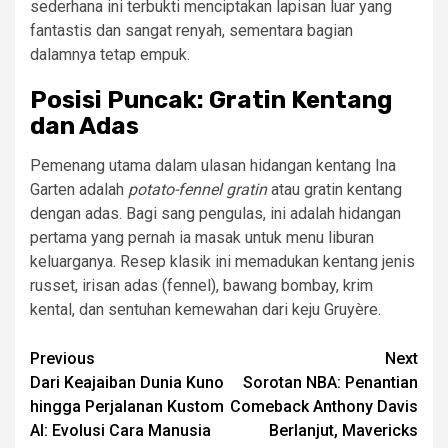
sederhana ini terbukti menciptakan lapisan luar yang
fantastis dan sangat renyah, sementara bagian
dalamnya tetap empuk.
Posisi Puncak: Gratin Kentang
dan Adas
Pemenang utama dalam ulasan hidangan kentang Ina
Garten adalah
potato-fennel gratin
atau gratin kentang
dengan adas. Bagi sang pengulas, ini adalah hidangan
pertama yang pernah ia masak untuk menu liburan
keluarganya. Resep klasik ini memadukan kentang jenis
russet, irisan adas (fennel), bawang bombay, krim
kental, dan sentuhan kemewahan dari keju Gruyère.
Continue
Previous
Next
Dari Keajaiban Dunia Kuno
Sorotan NBA: Penantian
Reading
hingga Perjalanan Kustom
Comeback Anthony Davis
AI: Evolusi Cara Manusia
Berlanjut, Mavericks