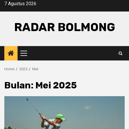
Skip
7 Agustus 2026
to
content
RADAR BOLMONG
Primary
Menu
Home
2025
Mei
Bulan:
Mei 2025