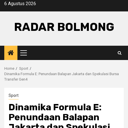
Skip
6 Agustus 2026
to
content
RADAR BOLMONG
Primary
Menu
Home
Sport
Dinamika Formula E: Penundaan Balapan Jakarta dan Spekulasi Bursa
Transfer Gen4
Sport
Dinamika Formula E:
Penundaan Balapan
Jakarta dan Spekulasi