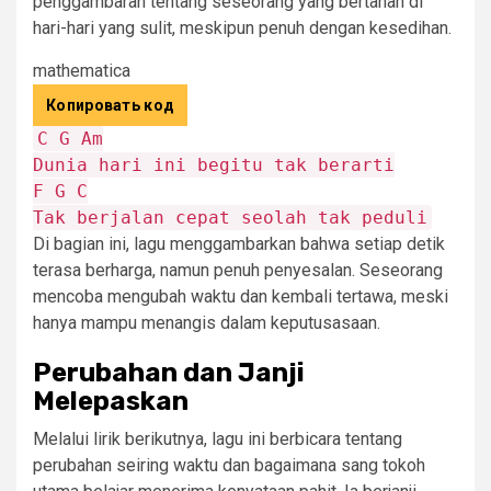
penggambaran tentang seseorang yang bertahan di
hari-hari yang sulit, meskipun penuh dengan kesedihan.
mathematica
Копировать код
C
G
Am
Dunia
hari
ini
begitu
tak
berarti
F
G
C
Tak
berjalan
cepat
seolah
tak
peduli
Di bagian ini, lagu menggambarkan bahwa setiap detik
terasa berharga, namun penuh penyesalan. Seseorang
mencoba mengubah waktu dan kembali tertawa, meski
hanya mampu menangis dalam keputusasaan.
Perubahan dan Janji
Melepaskan
Melalui lirik berikutnya, lagu ini berbicara tentang
perubahan seiring waktu dan bagaimana sang tokoh