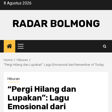
Skip
8 Agustus 2026
to
content
RADAR BOLMONG
Primary
Menu
Home
Hiburan
“Pergi Hilang dan Lupakan”: Lagu Emosional dari Remember of Today
Hiburan
“Pergi Hilang dan
Lupakan”: Lagu
Emosional dari