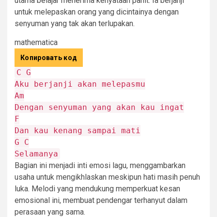
utama belajar menerima kenyataan pahit. Ia berjanji
untuk melepaskan orang yang dicintainya dengan
senyuman yang tak akan terlupakan.
mathematica
Копировать код
C
G
Aku
berjanji
akan
melepasmu
Am
Dengan
senyuman
yang
akan
kau
ingat
F
Dan
kau
kenang
sampai
mati
G
C
Selamanya
Bagian ini menjadi inti emosi lagu, menggambarkan
usaha untuk mengikhlaskan meskipun hati masih penuh
luka. Melodi yang mendukung memperkuat kesan
emosional ini, membuat pendengar terhanyut dalam
perasaan yang sama.