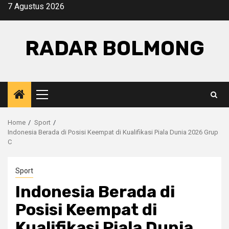
Skip
7 Agustus 2026
to
content
RADAR BOLMONG
Primary
Menu
Home
Sport
Indonesia Berada di Posisi Keempat di Kualifikasi Piala Dunia 2026 Grup
C
Sport
Indonesia Berada di
Posisi Keempat di
Kualifikasi Piala Dunia