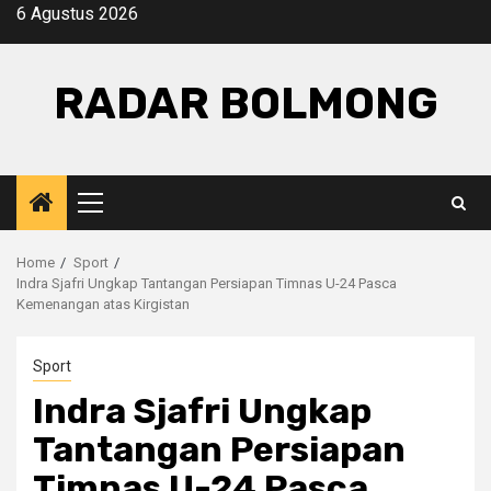
Skip
6 Agustus 2026
to
content
RADAR BOLMONG
Primary
Menu
Home
Sport
Indra Sjafri Ungkap Tantangan Persiapan Timnas U-24 Pasca
Kemenangan atas Kirgistan
Sport
Indra Sjafri Ungkap
Tantangan Persiapan
Timnas U-24 Pasca